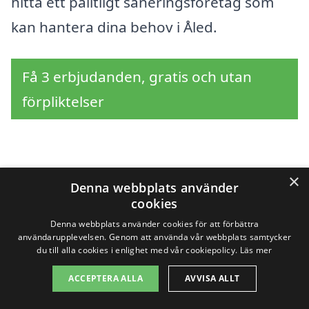
hitta ett pålitligt saneringsföretag som
kan hantera dina behov i Åled.
Få 3 erbjudanden, gratis och utan
förpliktelser
Sök efter en
×
Denna webbplats använder
professionell för
cookies
Denna webbplats använder cookies för att förbättra
sanering i andra städer
användarupplevelsen. Genom att använda vår webbplats samtycker
du till alla cookies i enlighet med vår cookiepolicy.
Läs mer
nära Åled
ACCEPTERA ALLA
AVVISA ALLT