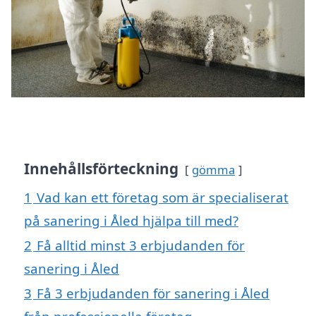
Innehållsförteckning
gömma
1
Vad kan ett företag som är specialiserat
på sanering i Åled hjälpa till med?
2
Få alltid minst 3 erbjudanden för
sanering i Åled
3
Få 3 erbjudanden för sanering i Åled