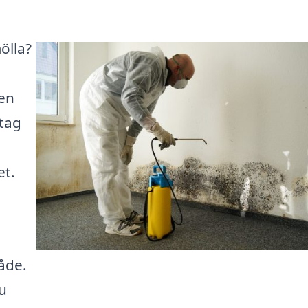
ölla?
 en
etag
et.
åde.
u