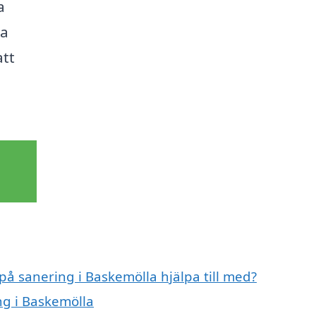
a
ta
att
på sanering i Baskemölla hjälpa till med?
ng i Baskemölla