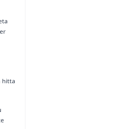
eta
ter
a
 hitta
u
te