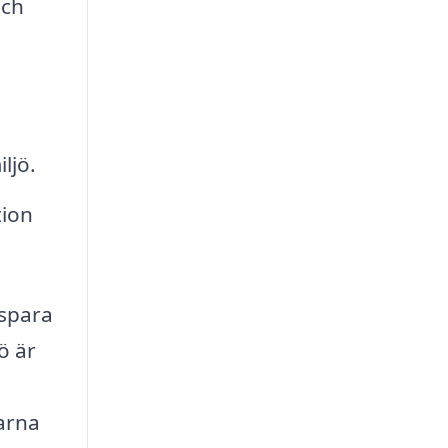
och
ljö.
tion
 spara
ö är
farna