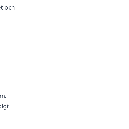
et och
em.
digt