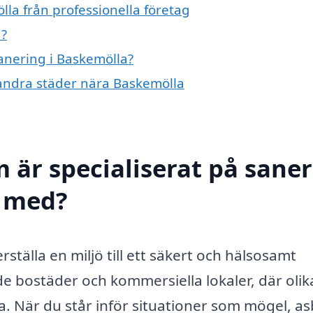
la från professionella företag
a?
sanering i Baskemölla?
i andra städer nära Baskemölla
 är specialiserat på sane
l med?
ställa en miljö till ett säkert och hälsosamt
de bostäder och kommersiella lokaler, där olik
 När du står inför situationer som mögel, as