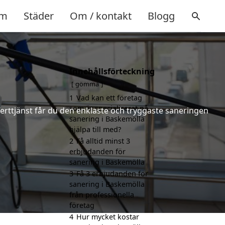
m
Städer
Om / kontakt
Blogg
Innehållsförteckning
gömma
1
Vad kan ett företag
som är specialiserat på
ferttjänst får du den enklaste och tryggaste saneringen
sanering i Baskemölla
hjälpa till med?
2
Få alltid minst 3
erbjudanden för
sanering i Baskemölla
3
Få 3 erbjudanden för
sanering i Baskemölla
från professionella
företag
4
Hur mycket kostar