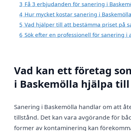
3
Få 3 erbjudanden för sanering i Baskemöl
4
Hur mycket kostar sanering i Baskemöll
5
Vad hjälper till att bestämma priset på 
6
Sök efter en professionell för sanering 
Vad kan ett företag som
i Baskemölla hjälpa til
Sanering i Baskemölla handlar om att åter
tillstånd. Det kan vara avgörande för bå
former av kontaminering kan förekomma.