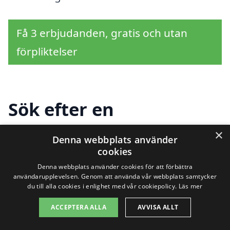
Få 3 erbjudanden, gratis och utan
förpliktelser
Sök efter en
professionell för
×
Denna webbplats använder
sanering i andra städer
cookies
Denna webbplats använder cookies för att förbättra
nära Björke
användarupplevelsen. Genom att använda vår webbplats samtycker
du till alla cookies i enlighet med vår cookiepolicy.
Läs mer
ACCEPTERA ALLA
AVVISA ALLT
Att hitta rätt företag för
sanering i Björke