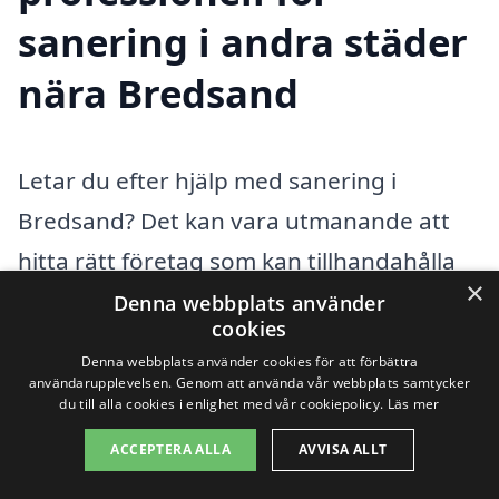
sanering i andra städer
nära Bredsand
Letar du efter hjälp med sanering i
Bredsand? Det kan vara utmanande att
hitta rätt företag som kan tillhandahålla
×
kvalificerade tjänster. Sanering handlar
Denna webbplats använder
cookies
ofta om att ta bort oönskade eller
Denna webbplats använder cookies för att förbättra
skadliga material från en plats, vilket kan
användarupplevelsen. Genom att använda vår webbplats samtycker
du till alla cookies i enlighet med vår cookiepolicy.
Läs mer
inkludera allt från renoveringsavfall till
ACCEPTERA ALLA
AVVISA ALLT
mögel och farliga ämnen. Att välja rätt