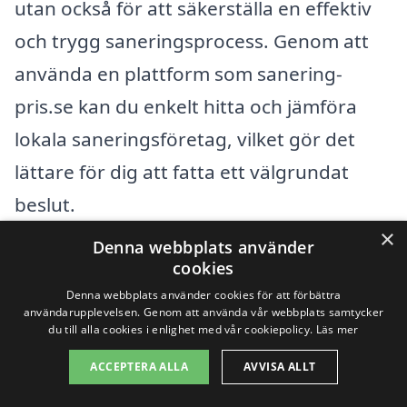
utan också för att säkerställa en effektiv
och trygg saneringsprocess. Genom att
använda en plattform som sanering-
pris.se kan du enkelt hitta och jämföra
lokala saneringsföretag, vilket gör det
lättare för dig att fatta ett välgrundat
beslut.
×
Denna webbplats använder
Få 3 erbjudanden, gratis och utan
cookies
Denna webbplats använder cookies för att förbättra
förpliktelser
användarupplevelsen. Genom att använda vår webbplats samtycker
du till alla cookies i enlighet med vår cookiepolicy.
Läs mer
ACCEPTERA ALLA
AVVISA ALLT
Sök efter en