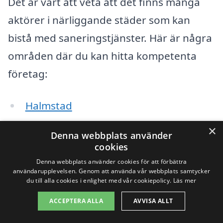
Det är värt att veta att det finns många
aktörer i närliggande städer som kan
bistå med saneringstjänster. Här är några
områden där du kan hitta kompetenta
företag:
Halmstad
×
Falkenberg
Denna webbplats använder
cookies
Hovmantorp
Denna webbplats använder cookies för att förbättra
användarupplevelsen. Genom att använda vår webbplats samtycker
Varberg
du till alla cookies i enlighet med vår cookiepolicy.
Läs mer
ACCEPTERA ALLA
AVVISA ALLT
Laholm