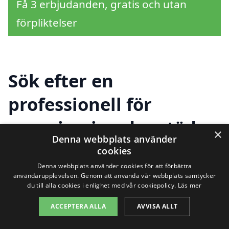
Få 3 erbjudanden, gratis och utan
förpliktelser
Sök efter en
professionell för
sanering i andra städer
×
Denna webbplats använder
nära Fågelsta
cookies
Denna webbplats använder cookies för att förbättra
användarupplevelsen. Genom att använda vår webbplats samtycker
du till alla cookies i enlighet med vår cookiepolicy.
Läs mer
Att hitta rätt företag för sanering i
ACCEPTERA ALLA
AVVISA ALLT
Fågelsta kan ibland kännas
överväldigande. Men det finns hjälp att