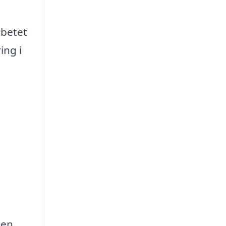
rbetet
ing i
 en