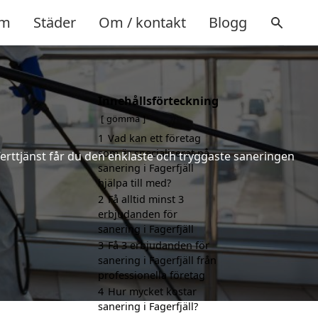
m
Städer
Om / kontakt
Blogg
Innehållsförteckning
gömma
1
Vad kan ett företag
som är specialiserat på
ferttjänst får du den enklaste och tryggaste saneringen
sanering i Fagerfjäll
hjälpa till med?
2
Få alltid minst 3
erbjudanden för
sanering i Fagerfjäll
3
Få 3 erbjudanden för
sanering i Fagerfjäll från
professionella företag
4
Hur mycket kostar
sanering i Fagerfjäll?