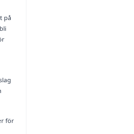
t på
bli
ör
slag
h
r för