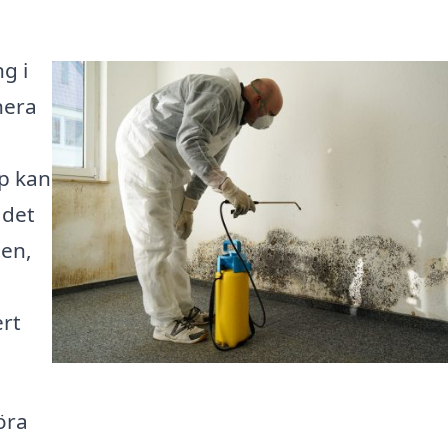
ng i
nera
p kan
 det
ten,
ert
öra