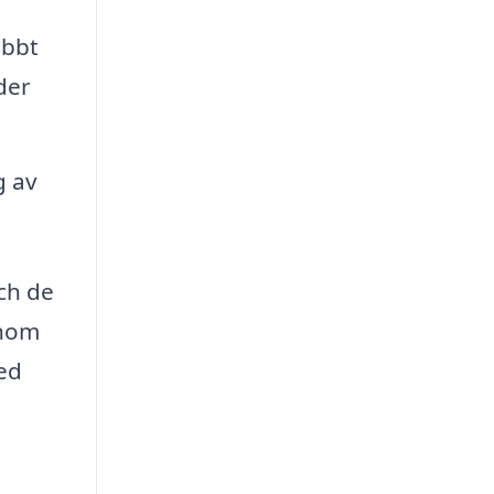
abbt
der
g av
och de
enom
med