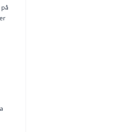
 på
er
ka