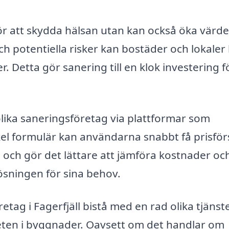
t för att skydda hälsan utan kan också öka värde
h potentiella risker kan bostäder och lokaler 
. Detta gör sanering till en klok investering f
 olika saneringsföretag via plattformar som
nkel formulär kan användarna snabbt få prisför
id och gör det lättare att jämföra kostnader oc
lösningen för sina behov.
ag i Fagerfjäll bistå med en rad olika tjänste
rheten i byggnader. Oavsett om det handlar om