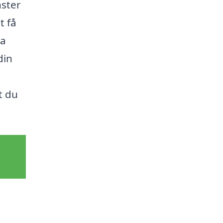
nster
t få
ta
din
t du