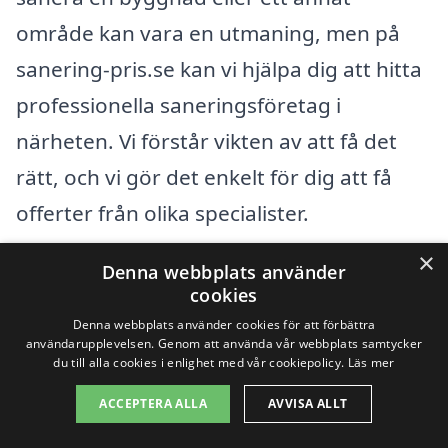
område kan vara en utmaning, men på
sanering-pris.se kan vi hjälpa dig att hitta
professionella saneringsföretag i
närheten. Vi förstår vikten av att få det
rätt, och vi gör det enkelt för dig att få
offerter från olika specialister.
×
Denna webbplats använder
När det kommer till sanering är det viktigt
cookies
att välja ett företag som är erfaren och
Denna webbplats använder cookies för att förbättra
har goda referenser. Här är några viktiga
användarupplevelsen. Genom att använda vår webbplats samtycker
du till alla cookies i enlighet med vår cookiepolicy.
Läs mer
punkter att tänka på när du söker
ACCEPTERA ALLA
AVVISA ALLT
saneringstjänster: