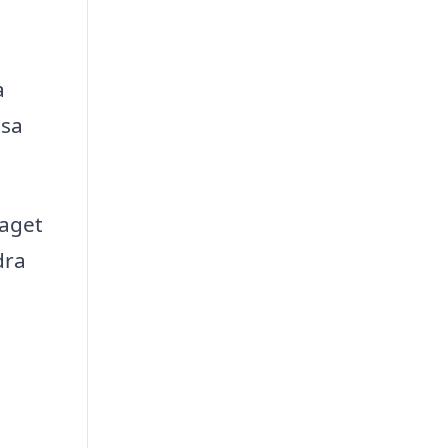
a
ssa
:
taget
dra