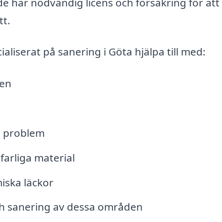
t de har nödvändig licens och försäkring för att
tt.
liserat på sanering i Göta hjälpa till med:
ten
e problem
farliga material
iska läckor
ch sanering av dessa områden