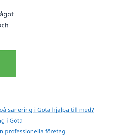
något
 och
på sanering i Göta hjälpa till med?
ng i Göta
n professionella företag