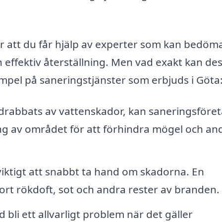
bär att du får hjälp av experter som kan bedöm
 effektiv återställning. Men vad exakt kan de
empel på saneringstjänster som erbjuds i Göta
drabbats av vattenskador, kan saneringsföre
ng av området för att förhindra mögel och an
viktigt att snabbt ta hand om skadorna. En
 bort rökdoft, sot och andra rester av branden.
 bli ett allvarligt problem när det gäller