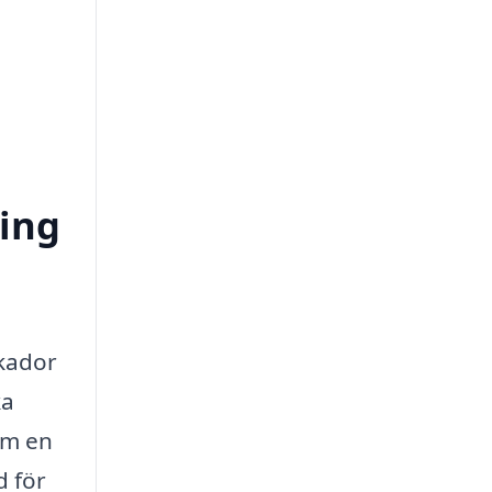
ring
skador
ka
om en
d för