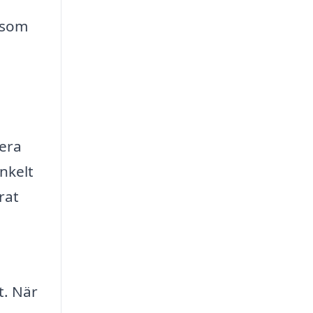
g som
lera
enkelt
rat
t. När