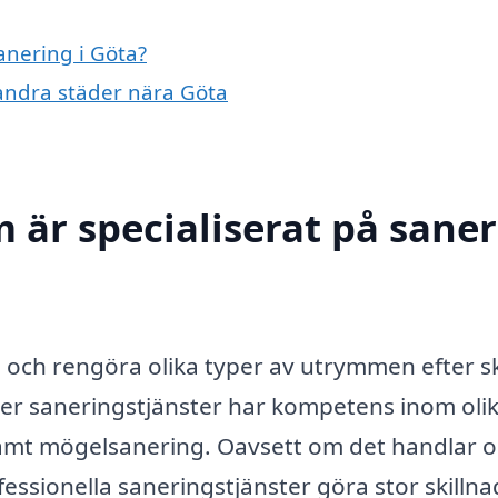
anering i Göta?
i andra städer nära Göta
 är specialiserat på sane
a och rengöra olika typer av utrymmen efter 
er saneringstjänster har kompetens inom oli
samt mögelsanering. Oavsett om det handlar 
fessionella saneringstjänster göra stor skillna