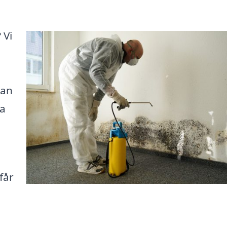
 Vi
kan
ga
får