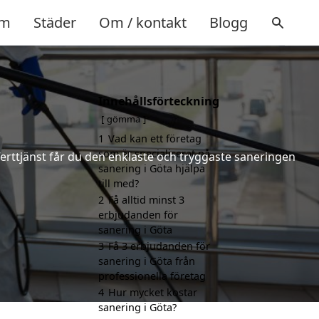
m
Städer
Om / kontakt
Blogg
Innehållsförteckning
gömma
1
Vad kan ett företag
som är specialiserat på
ferttjänst får du den enklaste och tryggaste saneringen
sanering i Göta hjälpa
till med?
2
Få alltid minst 3
erbjudanden för
sanering i Göta
3
Få 3 erbjudanden för
sanering i Göta från
professionella företag
4
Hur mycket kostar
sanering i Göta?