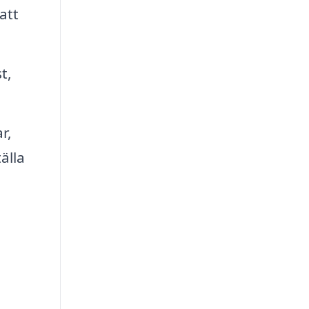
att
t,
r,
älla