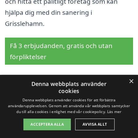
och hitta ett pålitligt företag som kan
hjälpa dig med din sanering i
Grisslehamn.
Få 3 erbjudanden, gratis och utan
förpliktelser
×
Denna webbplats använder
Sök efter en
cookies
Denna webbplats använder cookies för att förbättra
professionell för
användarupplevelsen. Genom att använda vår webbplats samtycker
du till alla cookies i enlighet med vår cookiepolicy.
Läs mer
sanering i andra städer
ACCEPTERA ALLA
AVVISA ALLT
nära Grisslehamn