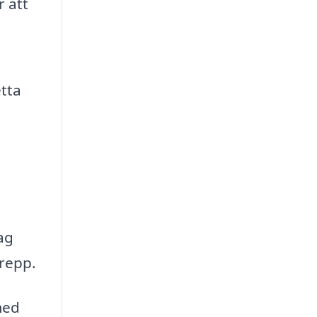
 att
tta
ag
repp.
med