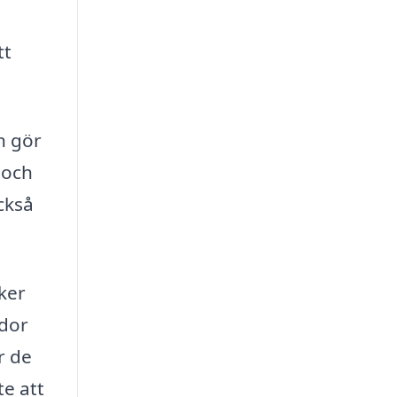
tt
n gör
 och
ckså
ker
ador
r de
te att