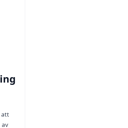
ring
 att
t av