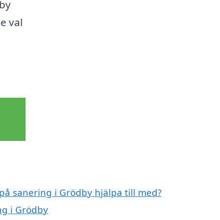
dby
e val
 på sanering i Grödby hjälpa till med?
ng i Grödby