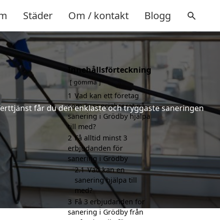
m
Städer
Om / kontakt
Blogg
Innehållsförteckning
gömma
1
Vad kan ett företag
som är specialiserat på
ferttjänst får du den enklaste och tryggaste saneringen
sanering i Grödby hjälpa
till med?
2
Få alltid minst 3
erbjudanden för
sanering i Grödby
2.1
Vad kan en
sanering hjälpa till
med?
3
Få 3 erbjudanden för
sanering i Grödby från