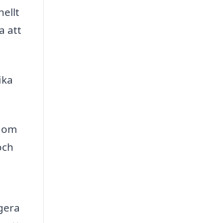
nellt
a att
ika
t om
och
gera