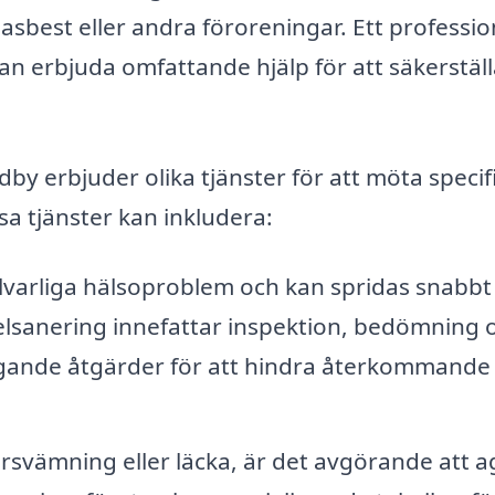
asbest eller andra föroreningar. Ett professio
n erbjuda omfattande hjälp för att säkerställ
y erbjuder olika tjänster för att möta specif
a tjänster kan inkludera:
lvarliga hälsoproblem och kan spridas snabb
elsanering innefattar inspektion, bedömning 
gande åtgärder för att hindra återkommande
rsvämning eller läcka, är det avgörande att a