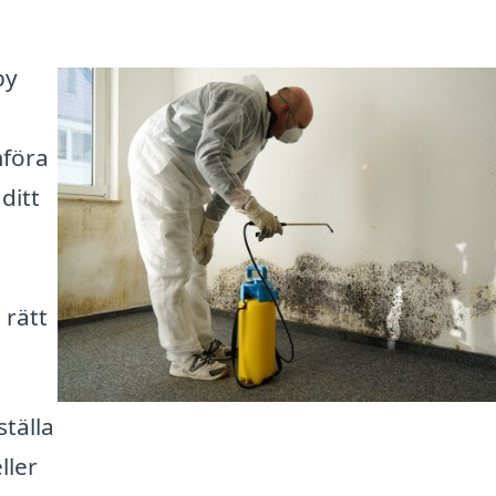
by
mföra
ditt
 rätt
ställa
ller