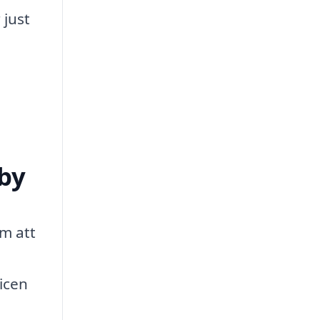
 just
dby
om att
vicen