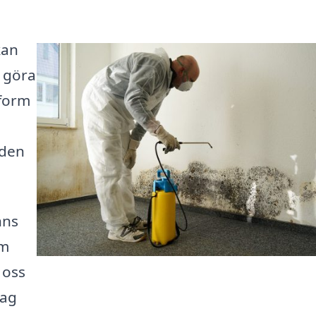
kan
 göra
tform
nden
nns
om
 oss
tag