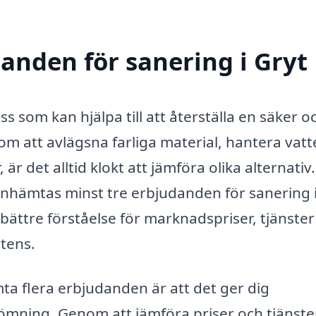
danden för sanering i Gryt
ss som kan hjälpa till att återställa en säker o
m att avlägsna farliga material, hantera vatt
 är det alltid klokt att jämföra olika alternati
id inhämtas minst tre erbjudanden för sanering 
bättre förståelse för marknadspriser, tjänste
tens.
ta flera erbjudanden är att det ger dig
ömning. Genom att jämföra priser och tjänste