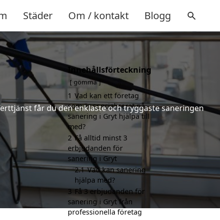
m
Städer
Om / kontakt
Blogg
Innehållsförteckning
gömma
1
Vad kan ett företag
som är specialiserat på
ferttjänst får du den enklaste och tryggaste saneringen
sanering i Gryt hjälpa till
med?
2
Få alltid minst 3
erbjudanden för
sanering i Gryt
2.1
Vad kan sanering
hjälpa med?
3
Få 3 erbjudanden för
sanering i Gryt från
professionella företag