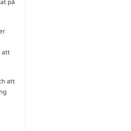
rat på
er
 att
ch att
ing