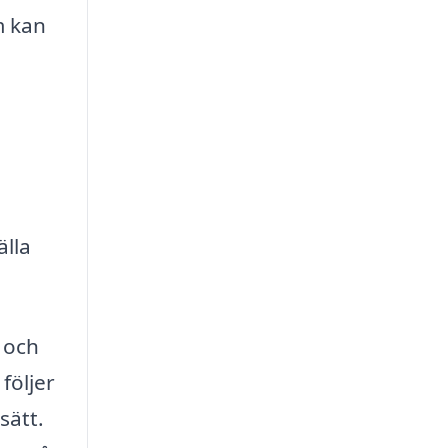
m kan
älla
p och
följer
sätt.