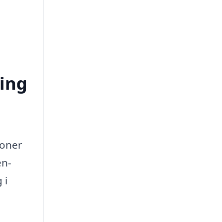
ring
soner
en-
 i