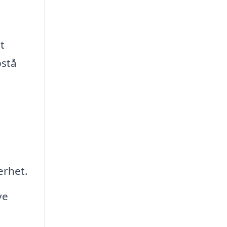
t
pstå
erhet.
ve