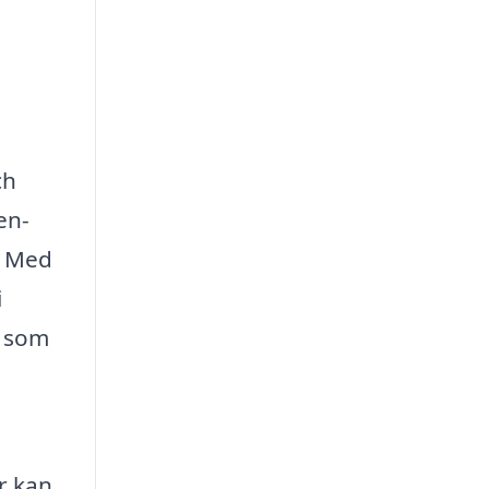
ch
en-
v. Med
i
r som
r kan