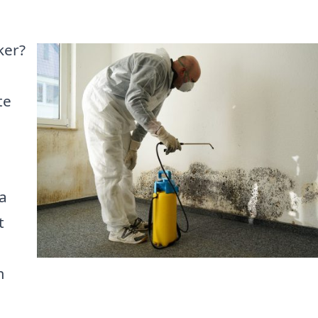
ker?
te
a
t
m