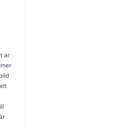
t är
ämmer
bild
att
ll
är