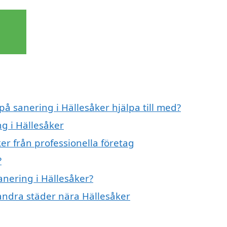
på sanering i Hällesåker hjälpa till med?
ng i Hällesåker
er från professionella företag
?
anering i Hällesåker?
 andra städer nära Hällesåker