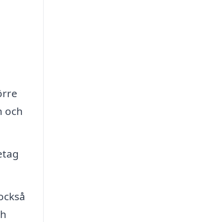
örre
n och
etag
också
ch