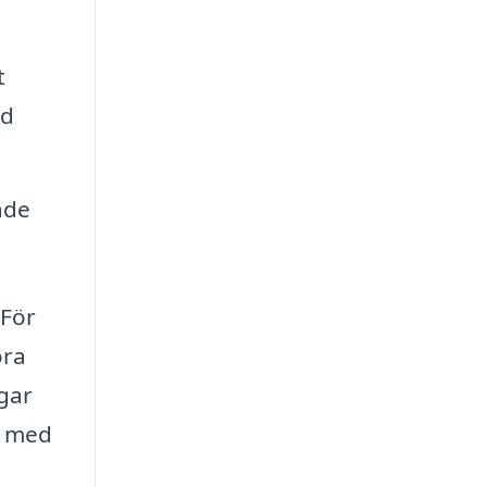
t
ed
ade
 För
öra
agar
et med