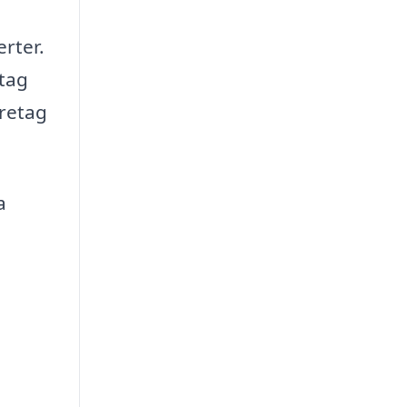
erter.
etag
öretag
a