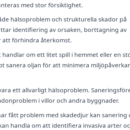
nteras med stor försiktighet.
de hälsoproblem och strukturella skador på
tar identifiering av orsaken, borttagning av
 att förhindra återkomst.
handlar om ett litet spill i hemmet eller en st
abbt sanera oljan för att minimera miljöpåverka
ara ett allvarligt hälsoproblem. Saneringsför
radonproblem i villor och andra byggnader.
ar fått problem med skadedjur kan sanering 
an handla om att identifiera invasiva arter o