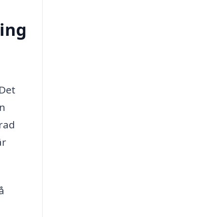
ring
 Det
en
 rad
är
å