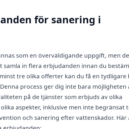
danden för sanering i
 kännas som en överväldigande uppgift, men de
att samla in flera erbjudanden innan du best
inst tre olika offerter kan du få en tydligare 
 Denna process ger dig inte bara möjligheten 
aliteten på de tjänster som erbjuds av olika
ika aspekter, inklusive men inte begränsat ti
ntion och sanering efter vattenskador. Här 
ra erbjudanden: