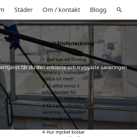
m
Städer
Om / kontakt
Blogg
Innehållsförteckning
gömma
1
Vad kan ett företag
som är specialiserat på
ferttjänst får du den enklaste och tryggaste saneringen
sanering i Hällesåker
hjälpa till med?
2
Få alltid minst 3
erbjudanden för
sanering i Hällesåker
3
Få 3 erbjudanden för
sanering i Hällesåker
från professionella
företag
4
Hur mycket kostar