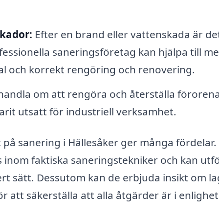
skador:
Efter en brand eller vattenskada är de
fessionella saneringsföretag kan hjälpa till m
l och korrekt rengöring och renovering.
handla om att rengöra och återställa föroren
it utsatt för industriell verksamhet.
at på sanering i Hällesåker ger många fördelar.
s inom faktiska saneringstekniker och kan utf
ert sätt. Dessutom kan de erbjuda insikt om l
för att säkerställa att alla åtgärder är i enligh