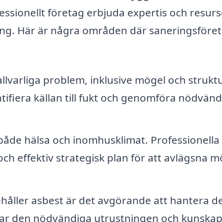
ssionellt företag erbjuda expertis och resurs
sning. Här är några områden där saneringsföre
lvarliga problem, inklusive mögel och struktu
tifiera källan till fukt och genomföra nödvän
åde hälsa och inomhusklimat. Professionella
ch effektiv strategisk plan för att avlägsna m
ller asbest är det avgörande att hantera d
har den nödvändiga utrustningen och kunska