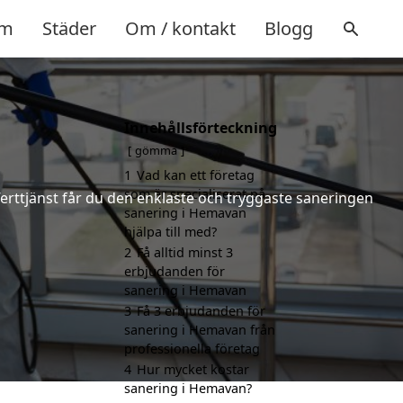
m
Städer
Om / kontakt
Blogg
Innehållsförteckning
gömma
1
Vad kan ett företag
som är specialiserat på
ferttjänst får du den enklaste och tryggaste saneringen
sanering i Hemavan
hjälpa till med?
2
Få alltid minst 3
erbjudanden för
sanering i Hemavan
3
Få 3 erbjudanden för
sanering i Hemavan från
professionella företag
4
Hur mycket kostar
sanering i Hemavan?