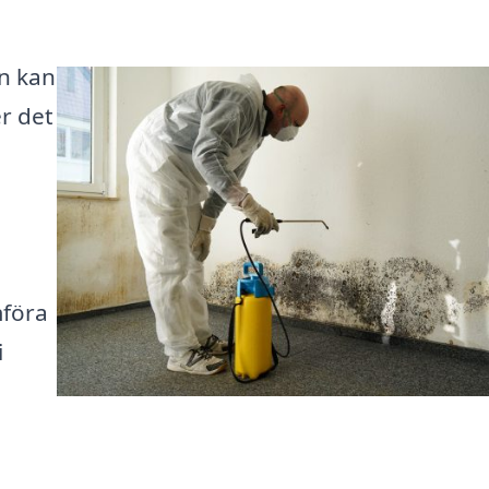
an kan
r det
mföra
i