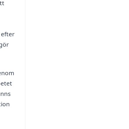
tt
 efter
 gör
Genom
betet
inns
tion