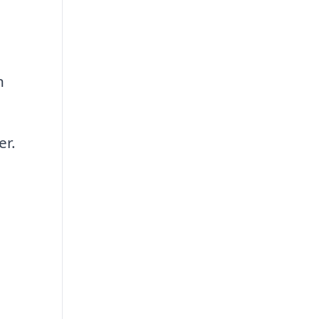
n
er.