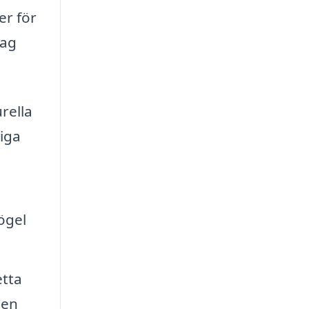
er för
tag
rella
diga
ögel
etta
pen