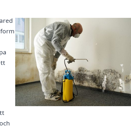
mared
tform
lpa
tt
tt
 och