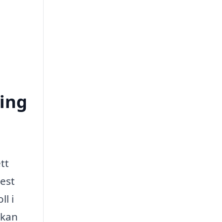
ring
tt
best
l i
 kan