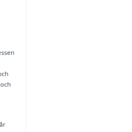
cessen
och
 och
år