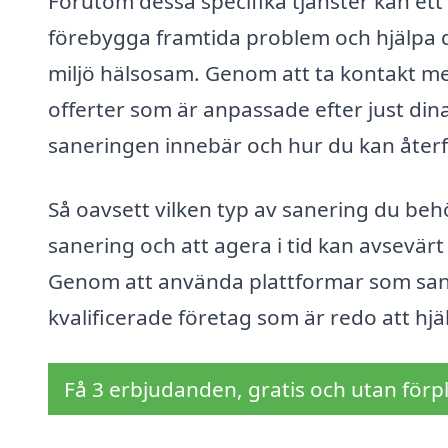
Förutom dessa specifika tjänster kan et
förebygga framtida problem och hjälpa dig
miljö hälsosam. Genom att ta kontakt me
offerter som är anpassade efter just dina 
saneringen innebär och hur du kan återfå
Så oavsett vilken typ av sanering du behöv
sanering och att agera i tid kan avsevär
Genom att använda plattformar som saner
kvalificerade företag som är redo att hj
Få 3 erbjudanden, gratis och utan förpl