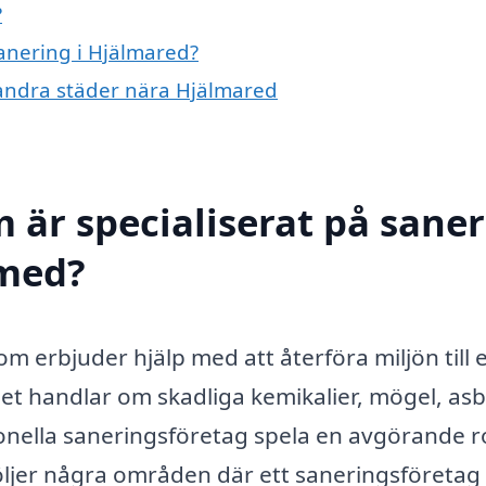
?
sanering i Hjälmared?
i andra städer nära Hjälmared
 är specialiserat på sane
 med?
om erbjuder hjälp med att återföra miljön till e
det handlar om skadliga kemikalier, mögel, as
ionella saneringsföretag spela en avgörande rol
öljer några områden där ett saneringsföretag