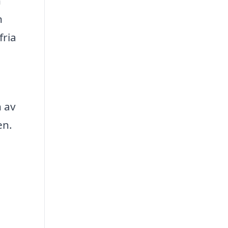
n
n
fria
n av
en.