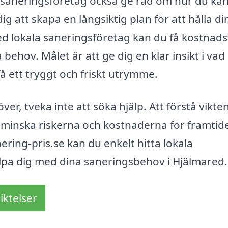
t saneringsföretag också ge råd om hur du ka
 att skapa en långsiktig plan för att hålla di
d lokala saneringsföretag kan du få kostnads
behov. Målet är att ge dig en klar insikt i vad
 ett tryggt och friskt utrymme.
er, tveka inte att söka hjälp. Att förstå vikte
t minska riskerna och kostnaderna för framtid
ing-pris.se kan du enkelt hitta lokala
älpa dig med dina saneringsbehov i Hjälmared.
iktelser