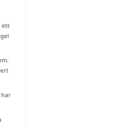
 ett
gel
lem.
kert
 har
.
a