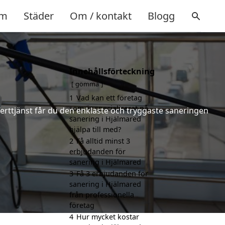
m
Städer
Om / kontakt
Blogg
Innehållsförteckning
gömma
1
Vad kan ett företag
som är specialiserat på
ferttjänst får du den enklaste och tryggaste saneringen
sanering i Hjälmared
hjälpa till med?
2
Få alltid minst 3
erbjudanden för
sanering i Hjälmared
3
Få 3 erbjudanden för
sanering i Hjälmared
från professionella
företag
4
Hur mycket kostar