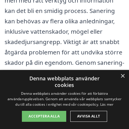
men med rätt verktyg och information
kan det bli en smidig process. Sanering
kan behövas av flera olika anledningar,
inklusive vattenskador, mögel eller
skadedjursangrepp. Viktigt är att snabbt
åtgärda problemen för att undvika större
skador på din egendom. Genom sanering-
pris.se kan du enkelt få kontakt med
×
Denna webbplats använder
kompetenta företag i ditt närområde som
cookies
erbjuder saneringstjänster. Det ger dig
Denna webbplats använder cookies för att förbättra
användarupplevelsen. Genom att använda vår webbplats samtycker
möjlighet att jämföra priser och tjänster
du till alla cookies i enlighet med vår cookiepolicy.
Läs mer
för att hitta det bästa alternativet för dina
ACCEPTERA ALLA
AVVISA ALLT
behov.