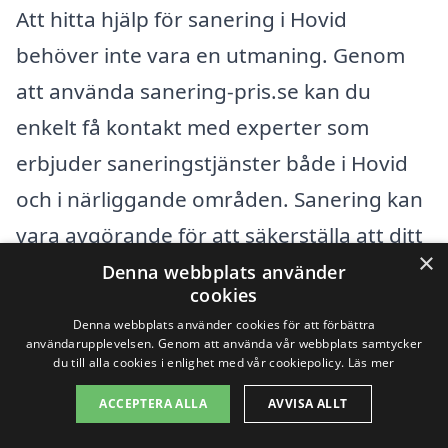
Att hitta hjälp för sanering i Hovid
behöver inte vara en utmaning. Genom
att använda sanering-pris.se kan du
enkelt få kontakt med experter som
erbjuder saneringstjänster både i Hovid
och i närliggande områden. Sanering kan
vara avgörande för att säkerställa att ditt
×
hem eller din verksamhet är fri från
Denna webbplats använder
cookies
skadliga ämnen som mögel, asbest eller
Denna webbplats använder cookies för att förbättra
andra miljöfaror. Det är viktigt att välja
användarupplevelsen. Genom att använda vår webbplats samtycker
du till alla cookies i enlighet med vår cookiepolicy.
Läs mer
rätt företag som kan hantera dessa
ACCEPTERA ALLA
AVVISA ALLT
frågor på ett professionellt och effektivt