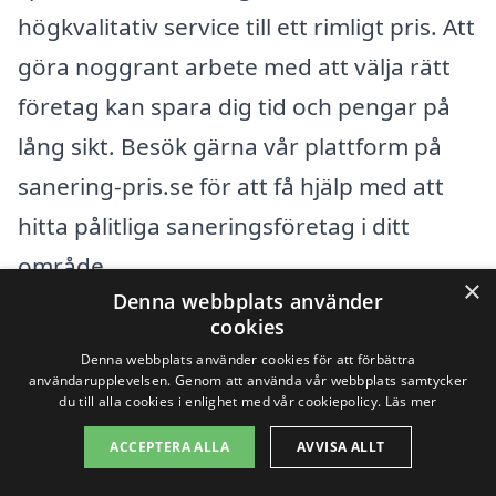
högkvalitativ service till ett rimligt pris. Att
göra noggrant arbete med att välja rätt
företag kan spara dig tid och pengar på
lång sikt. Besök gärna vår plattform på
sanering-pris.se för att få hjälp med att
hitta pålitliga saneringsföretag i ditt
område.
×
Denna webbplats använder
cookies
Få 3 erbjudanden, gratis och utan
Denna webbplats använder cookies för att förbättra
förpliktelser
användarupplevelsen. Genom att använda vår webbplats samtycker
du till alla cookies i enlighet med vår cookiepolicy.
Läs mer
ACCEPTERA ALLA
AVVISA ALLT