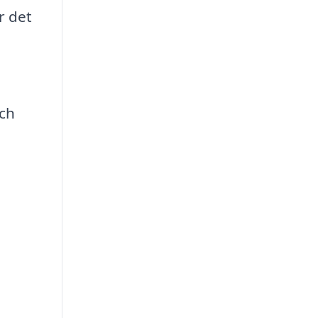
r det
och