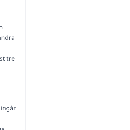
ch
 andra
st tre
 ingår
ga.