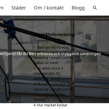
m
Städer
Om / kontakt
Blogg
Innehållsförteckning
gömma
1
Vad kan ett företag
som är specialiserat på
ferttjänst får du den enklaste och tryggaste saneringen
sanering i Jungfrusund
hjälpa till med?
2
Få alltid minst 3
erbjudanden för
sanering i Jungfrusund
3
Få 3 erbjudanden för
sanering i Jungfrusund
från professionella
företag
4
Hur mycket kostar