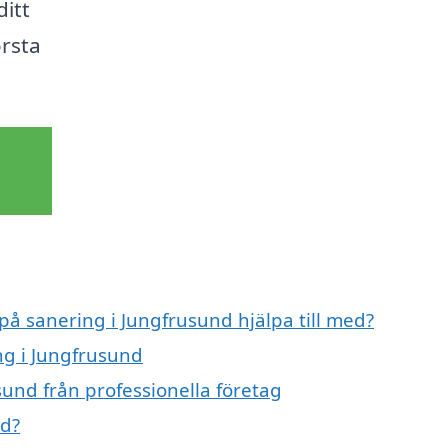
ditt
örsta
 på sanering i Jungfrusund hjälpa till med?
ng i Jungfrusund
und från professionella företag
nd?