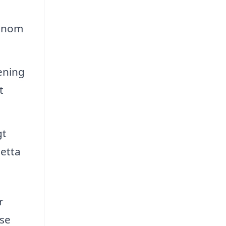
 inom
ening
t
gt
detta
r
.se