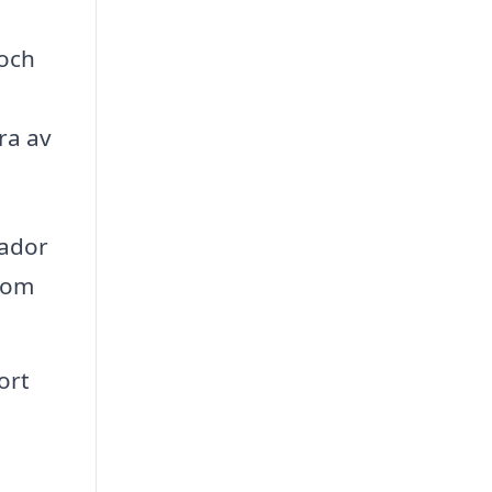
 och
d
ra av
kador
som
ort