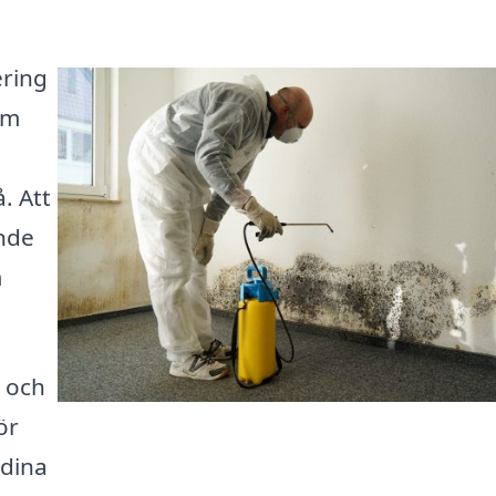
ering
om
å. Att
ande
m
 och
ör
 dina