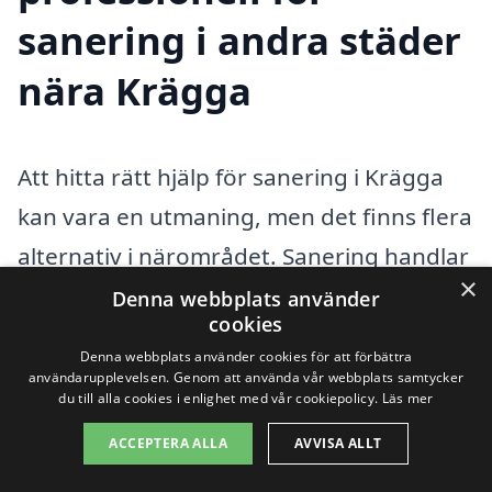
sanering i andra städer
nära Krägga
Att hitta rätt hjälp för sanering i Krägga
kan vara en utmaning, men det finns flera
alternativ i närområdet. Sanering handlar
×
om att ta hand om miljö- och
Denna webbplats använder
cookies
hälsoproblem som kan uppstå i samband
Denna webbplats använder cookies för att förbättra
med vatten-, brand- eller mögelskador.
användarupplevelsen. Genom att använda vår webbplats samtycker
du till alla cookies i enlighet med vår cookiepolicy.
Läs mer
Genom att anlita ett professionellt
ACCEPTERA ALLA
AVVISA ALLT
företag kan du få hjälp med att återställa