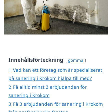
Innehållsförteckning
gömma
1
Vad kan ett företag som är specialiserat
på sanering i Krokom hjälpa till med?
2
Få alltid minst 3 erbjudanden för
sanering i Krokom
3
Få 3 erbjudanden för sanering i Krokom