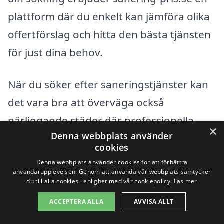
plattform där du enkelt kan jämföra olika
offertförslag och hitta den bästa tjänsten
för just dina behov.
När du söker efter saneringstjänster kan
det vara bra att överväga också
närliggande städer där professionella
×
Denna webbplats använder
företag kan erbjuda sina tjänster. Här är
cookies
några städer att tänka på:
Denna webbplats använder cookies för att förbättra
användarupplevelsen. Genom att använda vår webbplats samtycker
du till alla cookies i enlighet med vår cookiepolicy.
Läs mer
Östersund
ACCEPTERA ALLA
AVVISA ALLT
Dvärsätt