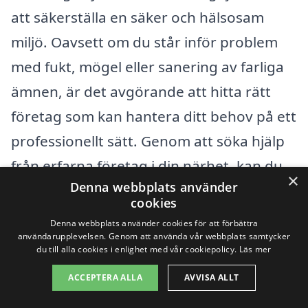
att säkerställa en säker och hälsosam
miljö. Oavsett om du står inför problem
med fukt, mögel eller sanering av farliga
ämnen, är det avgörande att hitta rätt
företag som kan hantera ditt behov på ett
professionellt sätt. Genom att söka hjälp
från erfarna företag i din närhet, kan du
×
Denna webbplats använder
få erbjudanden och göra informerade val.
cookies
Denna webbplats använder cookies för att förbättra
I Olofströms kommun och dess
användarupplevelsen. Genom att använda vår webbplats samtycker
du till alla cookies i enlighet med vår cookiepolicy.
Läs mer
omgivningar finns det flera städer där du
ACCEPTERA ALLA
AVVISA ALLT
kan hitta kunniga och pålitliga