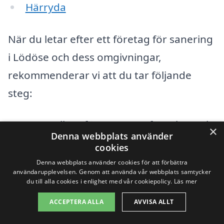
Härryda
När du letar efter ett företag för sanering
i Lödöse och dess omgivningar,
rekommenderar vi att du tar följande
steg:
Kontrollera företagets erfarenhet och
×
Denna webbplats använder
referenser.
cookies
Denna webbplats använder cookies för att förbättra
Begär och jämför flera offerter för att
användarupplevelsen. Genom att använda vår webbplats samtycker
du till alla cookies i enlighet med vår cookiepolicy.
Läs mer
hitta det bästa priset.
ACCEPTERA ALLA
AVVISA ALLT
Fråga om företagets försäkringar och