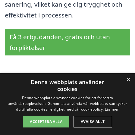
sanering, vilket kan ge dig trygghet och
effektivitet i processen.
Få 3 erbjudanden, gratis och utan
förpliktelser
×
Sök efter en
Denna webbplats använder
cookies
professionell för
Denna webbplats använder cookies för att förbättra
användarupplevelsen. Genom att använda vår webbplats samtycker
sanering i andra städer
du till alla cookies i enlighet med vår cookiepolicy.
Läs mer
nära Malsta
ACCEPTERA ALLA
AVVISA ALLT