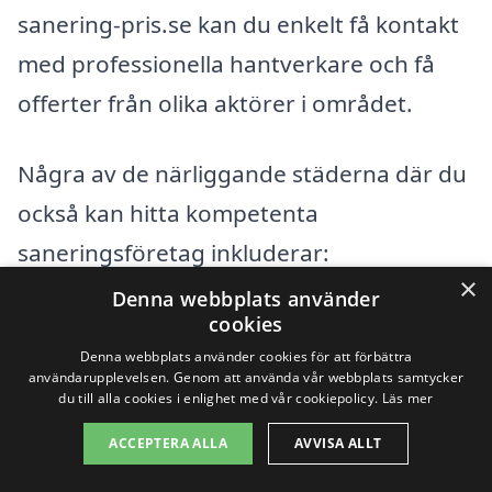
sanering-pris.se kan du enkelt få kontakt
med professionella hantverkare och få
offerter från olika aktörer i området.
Några av de närliggande städerna där du
också kan hitta kompetenta
saneringsföretag inkluderar:
×
Denna webbplats använder
Skellefteå
cookies
Denna webbplats använder cookies för att förbättra
Bureå
användarupplevelsen. Genom att använda vår webbplats samtycker
du till alla cookies i enlighet med vår cookiepolicy.
Läs mer
Boliden
ACCEPTERA ALLA
AVVISA ALLT
Rödåsel