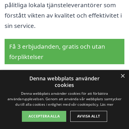
pålitliga lokala tjänsteleverantörer som
förstått vikten av kvalitet och effektivitet i
sin service.
Få 3 erbjudanden, gratis och utan
förpliktelser
×
Denna webbplats använder
cookies
Sök efter en
Denna webbplats använder cookies för att förbättra
professionell för
användarupplevelsen. Genom att använda vår webbplats samtycker
du till alla cookies i enlighet med vår cookiepolicy.
Läs mer
sanering i andra städer
ACCEPTERA ALLA
AVVISA ALLT
nära Mölltorp