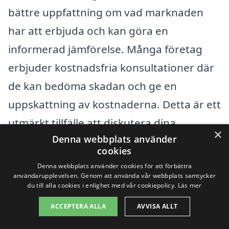
bättre uppfattning om vad marknaden
har att erbjuda och kan göra en
informerad jämförelse. Många företag
erbjuder kostnadsfria konsultationer där
de kan bedöma skadan och ge en
uppskattning av kostnaderna. Detta är ett
utmärkt tillfälle att diskutera dina
×
Denna webbplats använder
specifika behov och ställa frågor om
cookies
företagens erfarenhet och metoder.
Denna webbplats använder cookies för att förbättra
användarupplevelsen. Genom att använda vår webbplats samtycker
du till alla cookies i enlighet med vår cookiepolicy.
Läs mer
Att få flera offerter gör inte bara att du
ACCEPTERA ALLA
AVVISA ALLT
kan jämföra priser, utan du får också en
känsla för vilket företag som känns mest