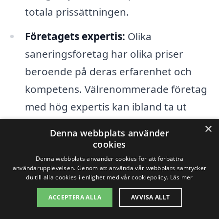
totala prissättningen.
Företagets expertis:
Olika
saneringsföretag har olika priser
beroende på deras erfarenhet och
kompetens. Välrenommerade företag
med hög expertis kan ibland ta ut
högre priser, men detta är ofta värt
×
Denna webbplats använder
det för att säkerställa en
cookies
kvalitetslösning.
Denna webbplats använder cookies för att förbättra
användarupplevelsen. Genom att använda vår webbplats samtycker
du till alla cookies i enlighet med vår cookiepolicy.
Läs mer
Förutom dessa faktorer är det också värt
ACCEPTERA ALLA
AVVISA ALLT
att tänka på att priserna kan variera