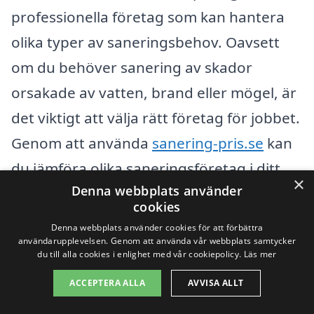
professionella företag som kan hantera
olika typer av saneringsbehov. Oavsett
om du behöver sanering av skador
orsakade av vatten, brand eller mögel, är
det viktigt att välja rätt företag för jobbet.
Genom att använda
sanering-pris.se
kan
du jämföra olika saneringsföretag i ditt
×
Denna webbplats använder
närområde och få kostnadsförslag från
cookies
flera aktörer.
Denna webbplats använder cookies för att förbättra
användarupplevelsen. Genom att använda vår webbplats samtycker
du till alla cookies i enlighet med vår cookiepolicy.
Läs mer
Nödinge-Nol är omgiven av flera städer
ACCEPTERA ALLA
AVVISA ALLT
där du också kan hitta kvalitativa
saneringstjänster. Några av dessa städer