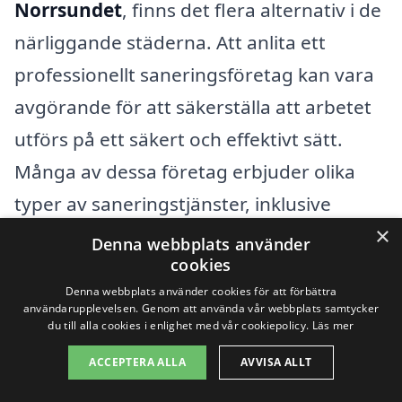
Norrsundet
, finns det flera alternativ i de
närliggande städerna. Att anlita ett
professionellt saneringsföretag kan vara
avgörande för att säkerställa att arbetet
utförs på ett säkert och effektivt sätt.
Många av dessa företag erbjuder olika
typer av saneringstjänster, inklusive
×
avloppssanering, brandsanering och
Denna webbplats använder
cookies
sanering av mögliga ytor.
Denna webbplats använder cookies för att förbättra
användarupplevelsen. Genom att använda vår webbplats samtycker
När du söker efter saneringstjänster kan
du till alla cookies i enlighet med vår cookiepolicy.
Läs mer
det vara bra att överväga att kontakta
ACCEPTERA ALLA
AVVISA ALLT
företag i följande närliggande städer: