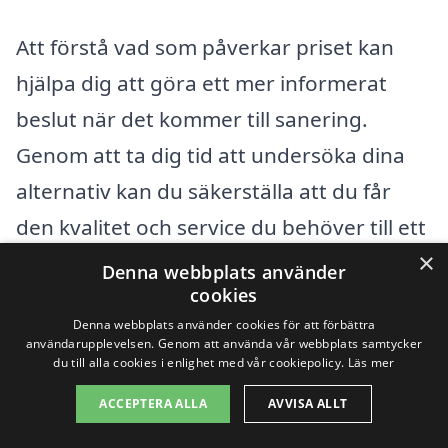
Att förstå vad som påverkar priset kan
hjälpa dig att göra ett mer informerat
beslut när det kommer till sanering.
Genom att ta dig tid att undersöka dina
alternativ kan du säkerställa att du får
den kvalitet och service du behöver till ett
×
rimligt pris.
Denna webbplats använder
cookies
Denna webbplats använder cookies för att förbättra
Få 3 erbjudanden, gratis och utan
användarupplevelsen. Genom att använda vår webbplats samtycker
du till alla cookies i enlighet med vår cookiepolicy.
Läs mer
förpliktelser
ACCEPTERA ALLA
AVVISA ALLT