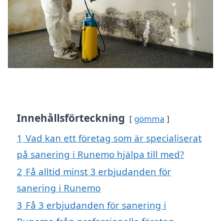
Innehållsförteckning
gömma
1
Vad kan ett företag som är specialiserat
på sanering i Runemo hjälpa till med?
2
Få alltid minst 3 erbjudanden för
sanering i Runemo
3
Få 3 erbjudanden för sanering i