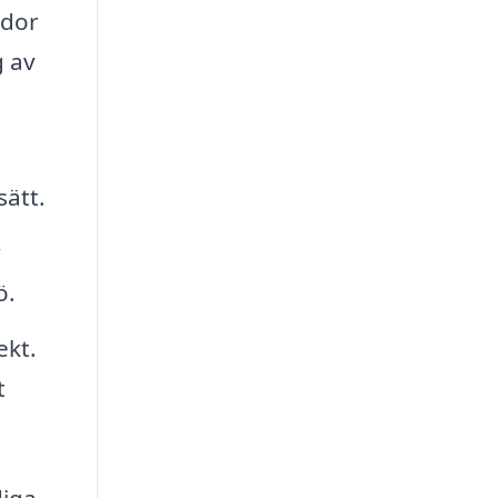
ador
g av
sätt.
v
ö.
ekt.
t