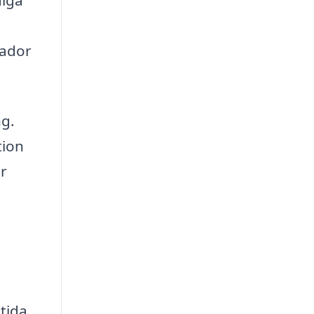
diga
kador
ng.
tion
r
tida