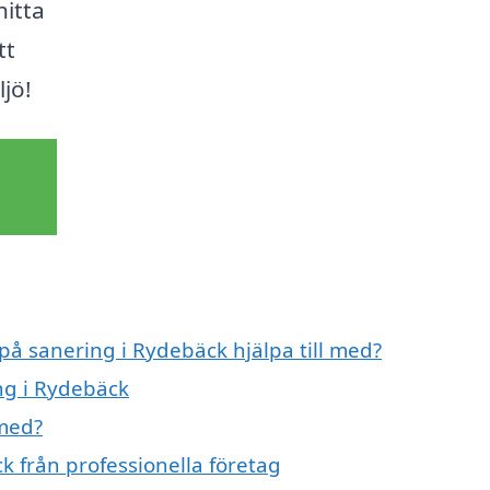
hitta
tt
ljö!
 på sanering i Rydebäck hjälpa till med?
ng i Rydebäck
 med?
k från professionella företag