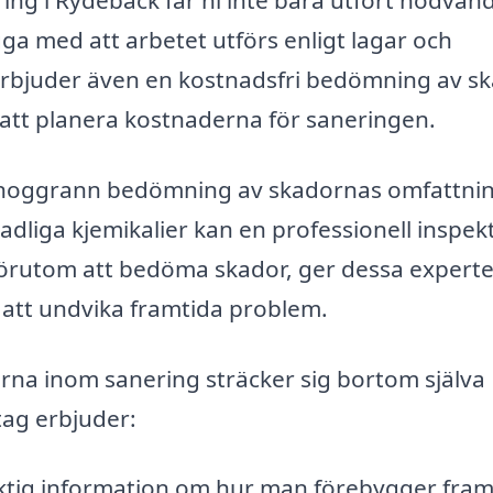
ring i Rydebäck får ni inte bara utfört nödvän
ga med att arbetet utförs enligt lagar och
g erbjuder även en kostnadsfri bedömning av s
er att planera kostnaderna för saneringen.
är noggrann bedömning av skadornas omfattni
kadliga kjemikalier kan en professionell inspek
 Förutom att bedöma skador, ger dessa experte
att undvika framtida problem.
terna inom sanering sträcker sig bortom själva
ag erbjuder:
iktig information om hur man förebygger fram