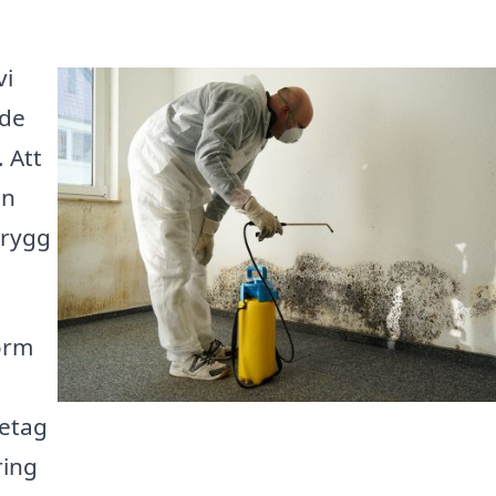
vi
ade
 Att
en
trygg
form
retag
ring