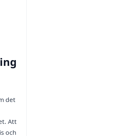
ring
om det
t. Att
is och