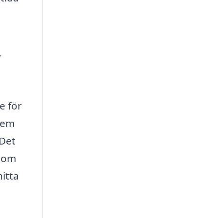
r
e för
 hem
 Det
 som
hitta
t