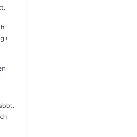
t.
ch
g i
en
abbt.
och