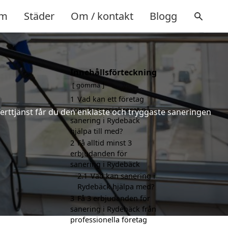
m
Städer
Om / kontakt
Blogg
Innehållsförteckning
gömma
1
Vad kan ett företag
som är specialiserat på
ferttjänst får du den enklaste och tryggaste saneringen
sanering i Rydebäck
hjälpa till med?
2
Få alltid minst 3
erbjudanden för
sanering i Rydebäck
2.1
Vad kan sanering i
Rydebäck hjälpa med?
3
Få 3 erbjudanden för
sanering i Rydebäck från
professionella företag