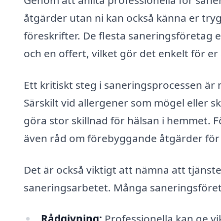
Genom att anlita professionella för sane
åtgärder utan ni kan också känna er tryg
föreskrifter. De flesta saneringsföreta
och en offert, vilket gör det enkelt för 
Ett kritiskt steg i saneringsprocessen 
Särskilt vid allergener som mögel eller s
göra stor skillnad för hälsan i hemmet.
även råd om förebyggande åtgärder för 
Det är också viktigt att nämna att tjäns
saneringsarbetet. Många saneringsföret
Rådgivning:
Professionella kan ge v