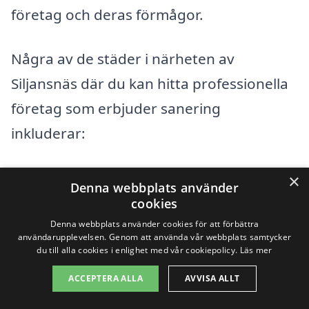
företag och deras förmågor.
Några av de städer i närheten av
Siljansnäs där du kan hitta professionella
företag som erbjuder sanering
inkluderar:
Leksand
×
Denna webbplats använder
cookies
Rättvik
Denna webbplats använder cookies för att förbättra
användarupplevelsen. Genom att använda vår webbplats samtycker
Borlänge
du till alla cookies i enlighet med vår cookiepolicy.
Läs mer
Falun
ACCEPTERA ALLA
AVVISA ALLT