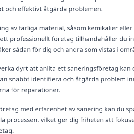
bt och effektivt åtgärda problemen.
g av farliga material, såsom kemikalier eller
t professionellt företag tillhandahåller du i
säker sådan för dig och andra som vistas i omr
rka dyrt att anlita ett saneringsföretag kan d
kan snabbt identifiera och åtgärda problem i
rna för reparationer.
öretag med erfarenhet av sanering kan du sp
a processen, vilket ger dig friheten att fokus
retag.