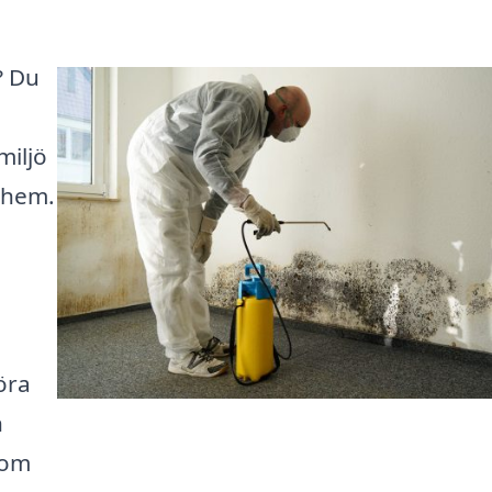
? Du
miljö
 hem.
öra
n
 om