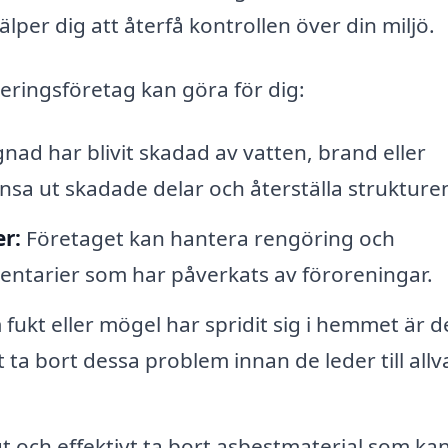
lper dig att återfå kontrollen över din miljö.
neringsföretag kan göra för dig:
ad har blivit skadad av vatten, brand eller
nsa ut skadade delar och återställa strukture
r:
Företaget kan hantera rengöring och
entarier som har påverkats av föroreningar.
fukt eller mögel har spridit sig i hemmet är d
tt ta bort dessa problem innan de leder till allv
 och effektivt ta bort asbestmaterial som ka