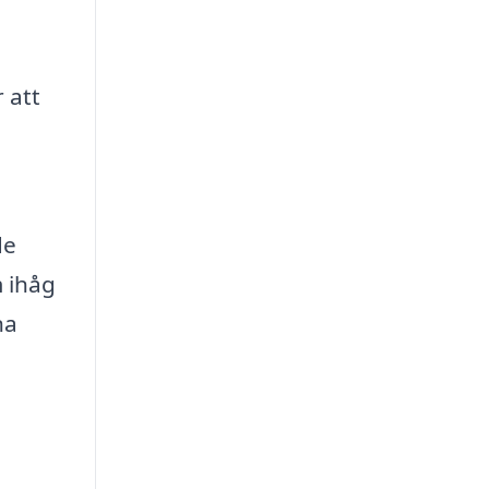
 att
de
m ihåg
na