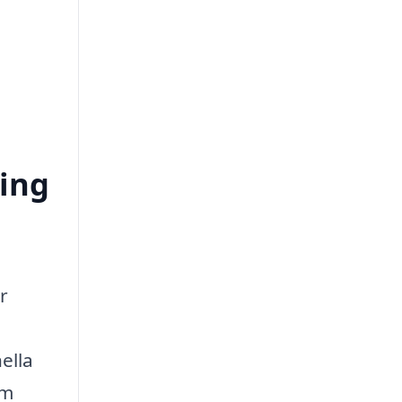
ring
r
ella
om