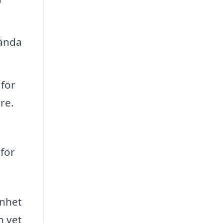
rända
 för
re.
 för
enhet
h vet