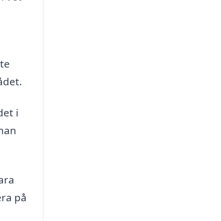
nte
ådet.
et i
nnan
ara
era på