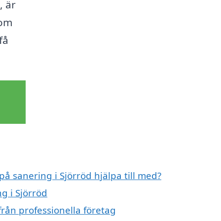
, är
som
få
på sanering i Sjörröd hjälpa till med?
g i Sjörröd
från professionella företag