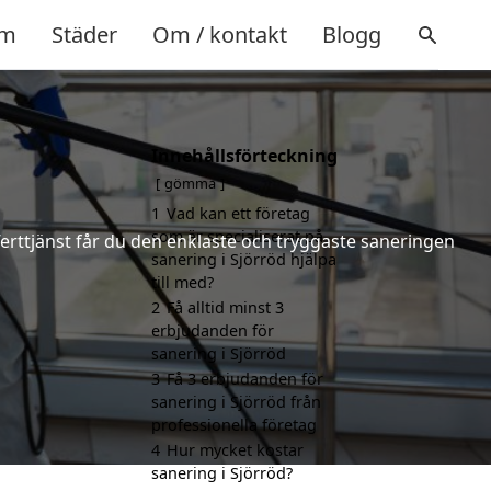
m
Städer
Om / kontakt
Blogg
Innehållsförteckning
gömma
1
Vad kan ett företag
som är specialiserat på
ferttjänst får du den enklaste och tryggaste saneringen
sanering i Sjörröd hjälpa
till med?
2
Få alltid minst 3
erbjudanden för
sanering i Sjörröd
3
Få 3 erbjudanden för
sanering i Sjörröd från
professionella företag
4
Hur mycket kostar
sanering i Sjörröd?