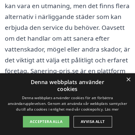
kan vara en utmaning, men det finns flera
alternativ i närliggande städer som kan
erbjuda den service du behöver. Oavsett
om det handlar om att sanera efter
vattenskador, mögel eller andra skador, är
det viktigt att välja ett pålitligt och erfaret
företag. Sanering-pris.se är en plattform
×
som underlättar denna process genom
Denna webbplats använder
cookies
att koppla dig till professionella aktörer i
Denna webbplats använder cookies för att förbättra
området. Här kan du enkelt få offerter
användarupplevelsen. Genom att använda vår webbplats samtycker
du till alla cookies i enlighet med vår cookiepolicy.
Läs mer
och jämföra priser för saneringstjänster.
ACCEPTERA ALLA
AVVISA ALLT
Några av de städer som ligger nära