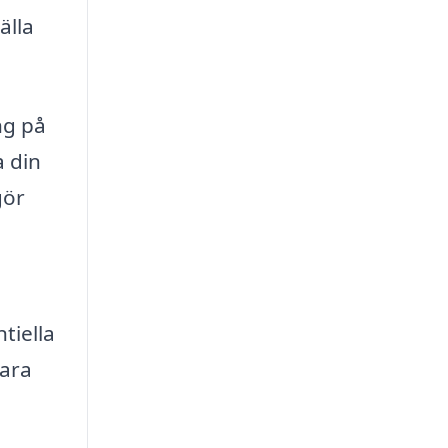
älla
ng på
a din
gör
tiella
para