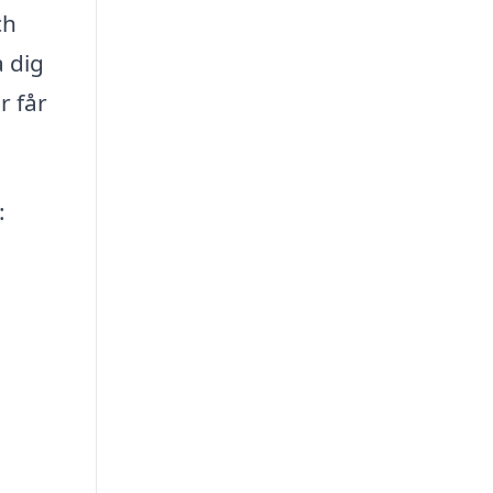
ch
a dig
r får
: