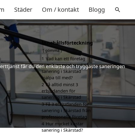
m
Städer
Om / kontakt
Blogg
Innehållsförteckning
gömma
1
Vad kan ett företag
som är specialiserat på
ferttjänst får du den enklaste och tryggaste saneringen
sanering i Skärstad
hjälpa till med?
2
Få alltid minst 3
erbjudanden för
sanering i Skärstad
3
Få 3 erbjudanden för
sanering i Skärstad från
professionella företag
4
Hur mycket kostar
sanering i Skärstad?