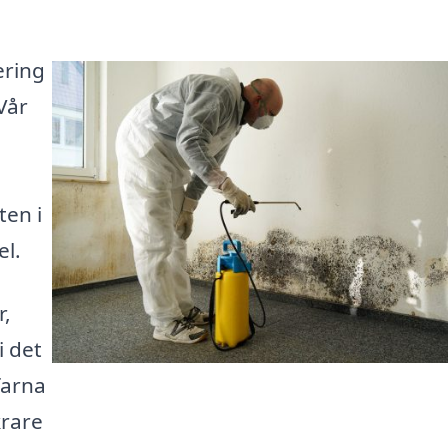
ering
 Vår
ten i
el.
r,
i det
rfarna
krare