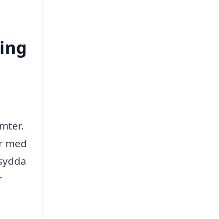
ring
mter.
er med
rsydda
r