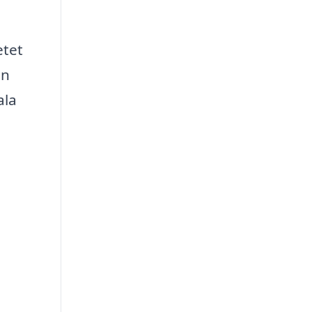
etet
ån
ala