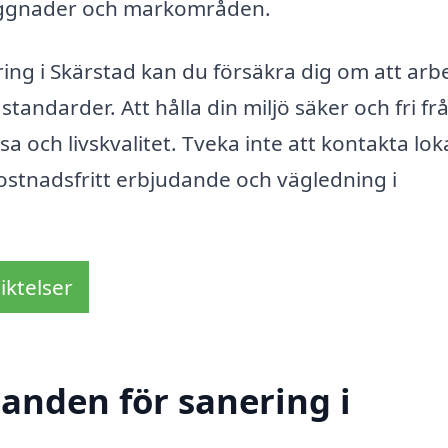
yggnader och markområden.
ring i Skärstad kan du försäkra dig om att arb
tandarder. Att hålla din miljö säker och fri fr
a och livskvalitet. Tveka inte att kontakta lok
 kostnadsfritt erbjudande och vägledning i
iktelser
danden för sanering i