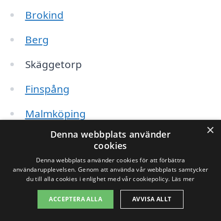
Brokind
Berg
Skäggetorp
Finspång
Malmköping
×
Denna webbplats använder
Kisa
cookies
Boxholm
Denna webbplats använder cookies för att förbättra
användarupplevelsen. Genom att använda vår webbplats samtycker
du till alla cookies i enlighet med vår cookiepolicy.
Läs mer
Åtvidaberg
ACCEPTERA ALLA
AVVISA ALLT
När du letar efter sanering i Slaka och