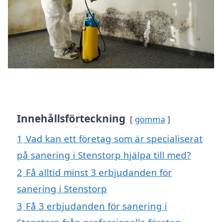
Innehållsförteckning
gömma
1
Vad kan ett företag som är specialiserat
på sanering i Stenstorp hjälpa till med?
2
Få alltid minst 3 erbjudanden för
sanering i Stenstorp
3
Få 3 erbjudanden för sanering i