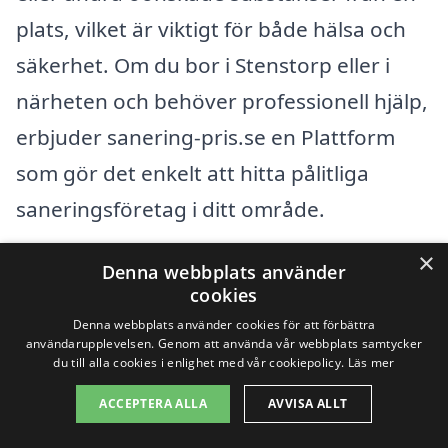
plats, vilket är viktigt för både hälsa och
säkerhet. Om du bor i Stenstorp eller i
närheten och behöver professionell hjälp,
erbjuder sanering-pris.se en Plattform
som gör det enkelt att hitta pålitliga
saneringsföretag i ditt område.
×
Det kan vara överväldigande att välja rätt
Denna webbplats använder
cookies
företag, men det finns flera fördelar med
Denna webbplats använder cookies för att förbättra
att använda en plattform som vår:
användarupplevelsen. Genom att använda vår webbplats samtycker
du till alla cookies i enlighet med vår cookiepolicy.
Läs mer
Jämför priser från olika företag.
ACCEPTERA ALLA
AVVISA ALLT