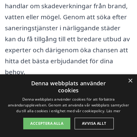
handlar om skadeverkningar från brand,
vatten eller mögel. Genom att söka efter
saneringstjänster i närliggande städer
kan du få tillgång till ett bredare utbud av
experter och därigenom öka chansen att
hitta det bästa erbjudandet för dina
behov.
×
Denna webbplats använder
cookies
Det finns flera städer i närheten av
Denna webbplats använder cookies för att förbättra
Stockamöllan där du kan hitta
användarupplevelsen. Genom att använda vår webbplats samtycker
du till alla cookies i enlighet med vår cookiepolicy.
Läs mer
kvalificerade saneringsfirmor. Några av
dessa inkluderar:
ACCEPTERA ALLA
AVVISA ALLT