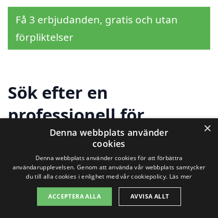
Få 3 erbjudanden, gratis och utan
förpliktelser
Sök efter en
professionell för
×
sanering i andra städer
Denna webbplats använder
cookies
nära Stora Höga
Denna webbplats använder cookies för att förbättra
användarupplevelsen. Genom att använda vår webbplats samtycker
du till alla cookies i enlighet med vår cookiepolicy.
Läs mer
Att hitta pålitlig hjälp för sanering i Stora
ACCEPTERA ALLA
AVVISA ALLT
Höga kan vara en utmaning, särskilt om