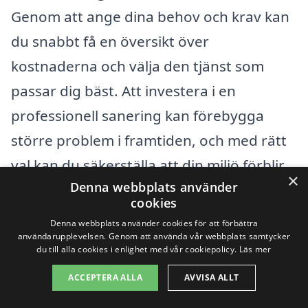
Genom att ange dina behov och krav kan
du snabbt få en översikt över
kostnaderna och välja den tjänst som
passar dig bäst. Att investera i en
professionell sanering kan förebygga
större problem i framtiden, och med rätt
val kan du säkerställa att din miljö förblir
×
Denna webbplats använder
säker och hälsosam.
cookies
Denna webbplats använder cookies för att förbättra
Få 3 erbjudanden, gratis och utan
användarupplevelsen. Genom att använda vår webbplats samtycker
du till alla cookies i enlighet med vår cookiepolicy.
Läs mer
förpliktelser
ACCEPTERA ALLA
AVVISA ALLT