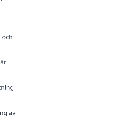
r och
 är
kning
ing av