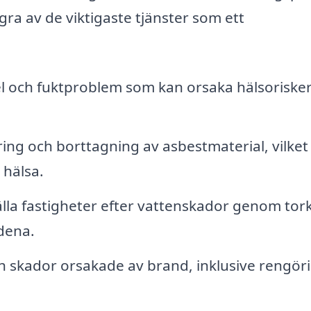
ågra av de viktigaste tjänster som ett
l och fuktproblem som kan orsaka hälsoriske
ing och borttagning av asbestmaterial, vilket
 hälsa.
älla fastigheter efter vattenskador genom tor
dena.
h skador orsakade av brand, inklusive rengör