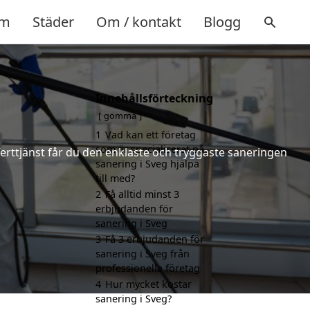
m
Städer
Om / kontakt
Blogg
Innehållsförteckning
gömma
1
Vad kan ett företag
som är specialiserat på
ferttjänst får du den enklaste och tryggaste saneringen
sanering i Sveg hjälpa
till med?
2
Få alltid minst 3
erbjudanden för
sanering i Sveg
3
Få 3 erbjudanden för
sanering i Sveg från
professionella företag
4
Hur mycket kostar
sanering i Sveg?