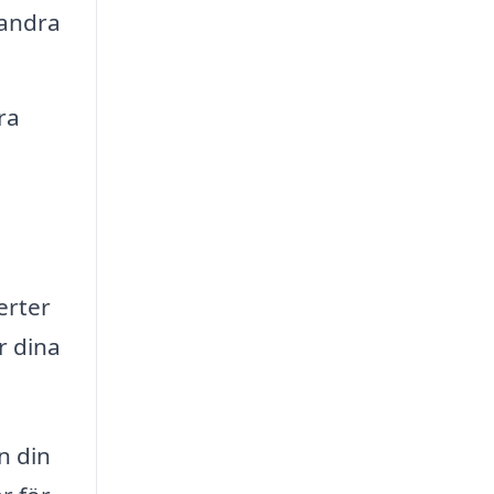
 andra
ra
erter
r dina
n din