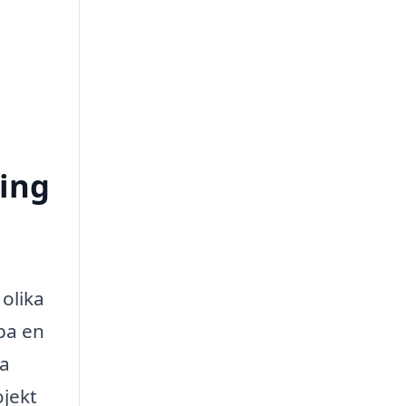
ring
olika
apa en
sa
ojekt