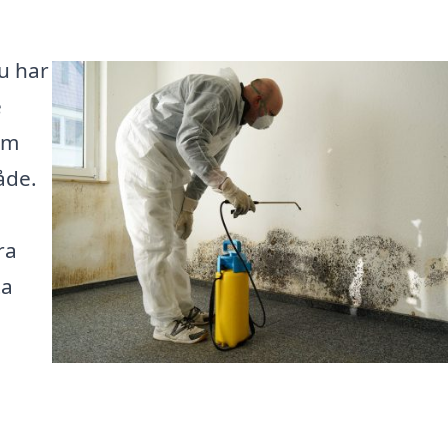
Du har
e
som
åde.
ra
ta