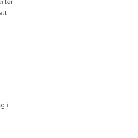
erter
att
g i