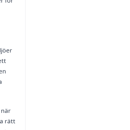
r för
ljöer
ett
 en
a
 när
a rätt