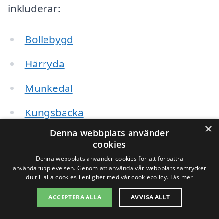
inkluderar:
Bollebygd
Härryda
Munkedal
Kungsbacka
×
Denna webbplats använder
Göteborg
cookies
Borås
Denna webbplats använder cookies för att förbättra
användarupplevelsen. Genom att använda vår webbplats samtycker
du till alla cookies i enlighet med vår cookiepolicy.
Läs mer
Mark
ACCEPTERA ALLA
AVVISA ALLT
Svenljunga