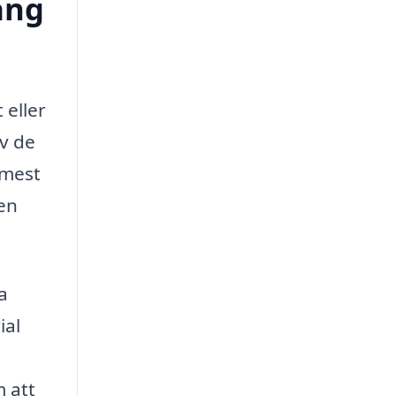
ång
 eller
av de
 mest
Men
a
ial
m att