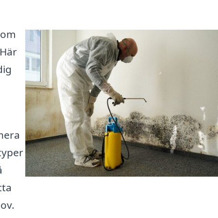
inom
 Här
dig
nera
typer
å
tta
ov.