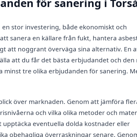
danden för sanering i Tors
a en stor investering, både ekonomiskt och
tt sanera en källare från fukt, hantera asbest
gt att noggrant överväga sina alternativ. En 
älla att du får det bästa erbjudandet och den
ätta minst tre olika erbjudanden för sanering. 
rblick över marknaden. Genom att jämföra fler
prisnivåerna och vilka olika metoder och mater
t upptäcka eventuella dolda kostnader eller
dvika obehagliga överraskningar senare. Geno