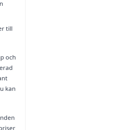
en
 till
ap och
cerad
ant
du kan
danden
priser