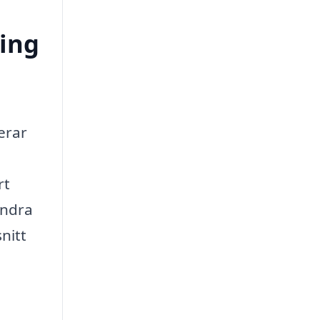
ring
erar
rt
andra
nitt