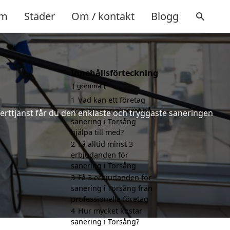
m
Städer
Om / kontakt
Blogg
Innehållsförteckning
gömma
1
Vad kan ett företag
som är specialiserat på
ferttjänst får du den enklaste och tryggaste saneringen
sanering i Torsång
hjälpa till med?
2
Få alltid minst 3
erbjudanden för
sanering i Torsång
3
Få 3 erbjudanden för
sanering i Torsång från
professionella företag
4
Hur mycket kostar
sanering i Torsång?