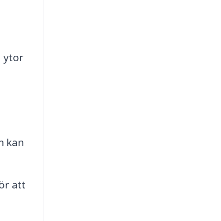
 ytor
m kan
ör att