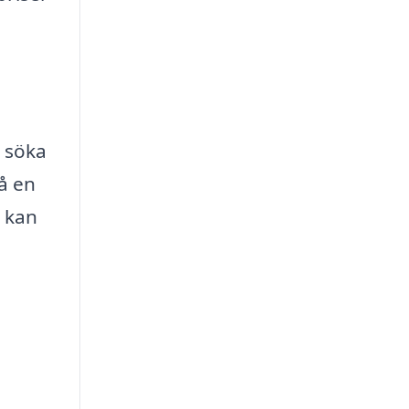
 söka
få en
n kan