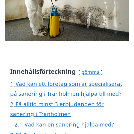
Innehållsförteckning
gömma
1
Vad kan ett företag som är specialiserat
på sanering i Tranholmen hjälpa till med?
2
Få alltid minst 3 erbjudanden för
sanering i Tranholmen
2.1
Vad kan en sanering hjälpa med?