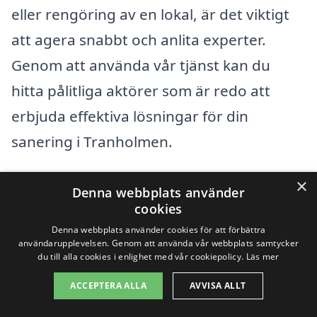
eller rengöring av en lokal, är det viktigt
att agera snabbt och anlita experter.
Genom att använda vår tjänst kan du
hitta pålitliga aktörer som är redo att
erbjuda effektiva lösningar för din
sanering i Tranholmen.
×
Få 3 erbjudanden, gratis och utan
Denna webbplats använder
cookies
förpliktelser
Denna webbplats använder cookies för att förbättra
användarupplevelsen. Genom att använda vår webbplats samtycker
du till alla cookies i enlighet med vår cookiepolicy.
Läs mer
ACCEPTERA ALLA
AVVISA ALLT
Sök efter en