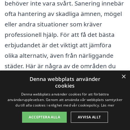
behöver inte vara svårt. Sanering innebär
ofta hantering av skadliga ämnen, mögel
eller andra situationer som kräver
professionell hjälp. För att få det bästa
erbjudandet är det viktigt att jämföra
olika alternativ, även från närliggande
städer. Här är några av de områden du
×
kan överväga:
Denna webbplats använder
cookies
Hyltebruk
Denna webbplats använder cookies för att förbättra
användarupplevelsen. Genom att använda vår webbplats samtycker
du till alla cookies i enlighet med vår cookiepolicy.
Läs mer
Åseda
ACCEPTERA ALLA
AVVISA ALLT
Storebro