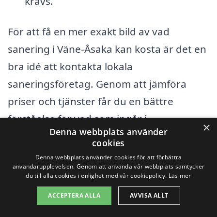
krävs.
För att få en mer exakt bild av vad
sanering i Väne-Åsaka kan kosta är det en
bra idé att kontakta lokala
saneringsföretag. Genom att jämföra
priser och tjänster får du en bättre
förståelse för vad som ingår i
×
Denna webbplats använder
erbjudandena. Många företag erbjuder
cookies
kostnadsfria konsultationer och kan
Denna webbplats använder cookies för att förbättra
användarupplevelsen. Genom att använda vår webbplats samtycker
hjälpa dig att bedöma situationen innan
du till alla cookies i enlighet med vår cookiepolicy.
Läs mer
ett pris sätts. Tänk på att det ibland är
ACCEPTERA ALLA
AVVISA ALLT
värt att investera lite mer i ett företag