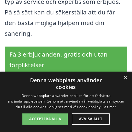
typ av service och expertis som erbjuds.
På så sätt kan du säkerställa att du får
den bästa möjliga hjälpen med din
sanering.
Få 3 erbjudanden, gratis och utan
förpliktelser
×
Denna webbplats använder
cookies
Sök efter en
Denna webbplats använder cookies för att förbättra
användarupplevelsen. Genom att använda vår webbplats samtycker
du till alla cookies i enlighet med vår cookiepolicy.
Läs mer
professionell för
ACCEPTERA ALLA
AVVISA ALLT
sanering i andra städer